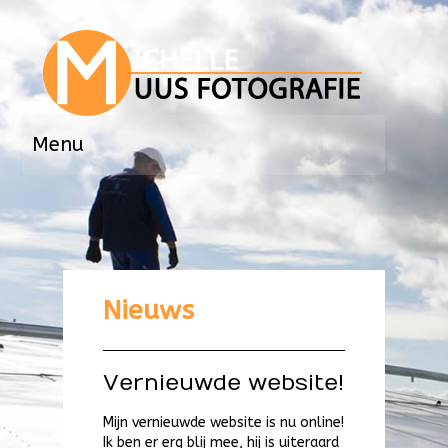
Menu
HOME
OVER
GALLERIES
Nieuws
Portretten
Bedrijfsfotografie
Vernieuwde website!
Mensen
Binnen & Buiten
Mijn vernieuwde website is nu online!
Ik ben er erg blij mee, hij is uiteraard