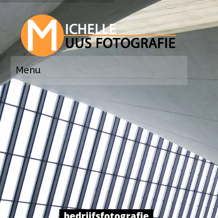
Menu
HOME
OVER
GALLERIES
Portretten
Bedrijfsfotografie
Mensen
Binnen & Buiten
bedrijfsfotografie